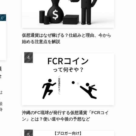
稼ぐ
仮想通貨はなぜ稼げる？仕組みと理由、今から
始める注意点を解説
損
全
は
。
最
身
沖縄のFC琉球が発行する仮想通貨「FCRコイ
。
ン」とは？使い道や今後の予想など