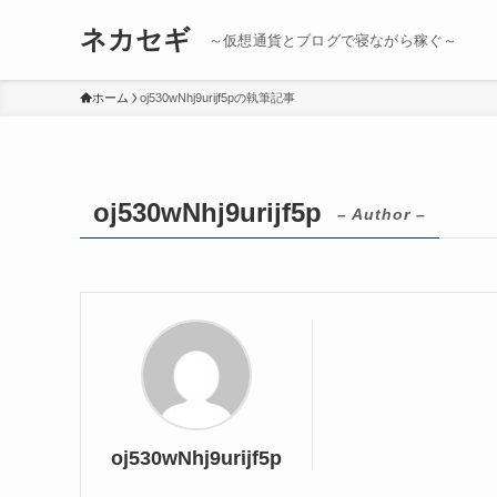
ネカセギ
～仮想通貨とブログで寝ながら稼ぐ～
ホーム
oj530wNhj9urijf5pの執筆記事
oj530wNhj9urijf5p
– Author –
oj530wNhj9urijf5p