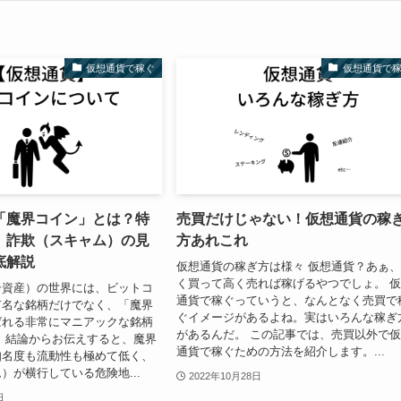
仮想通貨で稼ぐ
仮想通貨で
「魔界コイン」とは？特
売買だけじゃない！仮想通貨の稼
、詐欺（スキャム）の見
方あれこれ
底解説
仮想通貨の稼ぎ方は様々 仮想通貨？あぁ
く買って高く売れば稼げるやつでしょ。 
号資産）の世界には、ビットコ
通貨で稼ぐっていうと、なんとなく売買で
有名な銘柄だけでなく、「魔界
ぐイメージがあるよね。実はいろんな稼ぎ
ばれる非常にマニアックな銘柄
があるんだ。 この記事では、売買以外で
 結論からお伝えすると、魔界
通貨で稼ぐための方法を紹介します。...
知名度も流動性も極めて低く、
）が横行している危険地...
2022年10月28日
日