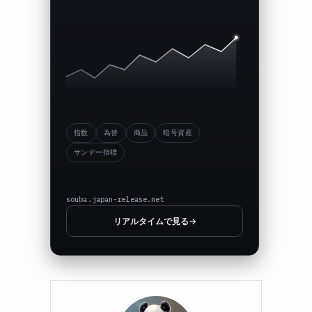
指数
為替
商品
暗号資産
サンデー指標
souba.japan-release.net
リアルタイムで見る
→