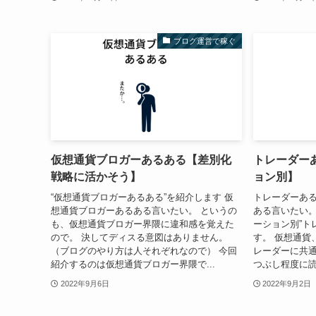
ブログ運営で稼ぐ
仮想通貨ブロガーあるある【差別化
トレーダー
戦略に活かそう】
ョン別】
“仮想通貨ブロガーあるある”を紹介します 仮
トレーダーある
想通貨ブロガーあるある言いたい。 というの
ある言いたい。
も、仮想通貨ブロガー界隈に違和感を覚えた
ーション別”ト
ので。 決してディスる意図はありません。
す。 仮想通貨
（ブログのやり方は人それぞれなので） 今回
レーダーに共
紹介するのは仮想通貨ブロガー界隈で...
つぶし程度に読
2022年9月6日
2022年9月2日