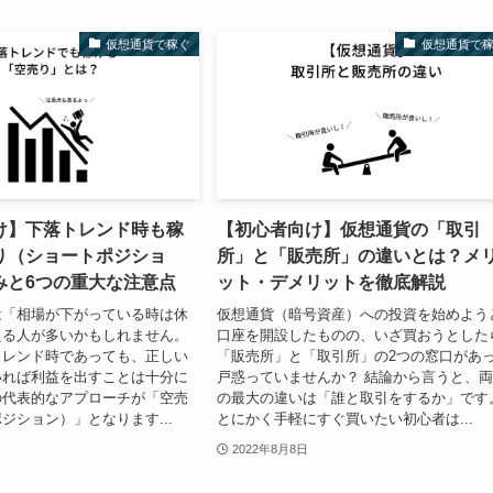
仮想通貨で稼ぐ
仮想通貨で
け】下落トレンド時も稼
【初心者向け】仮想通貨の「取引
り（ショートポジショ
所」と「販売所」の違いとは？メ
みと6つの重大な注意点
ット・デメリットを徹底解説
は「相場が下がっている時は休
仮想通貨（暗号資産）への投資を始めよう
える人が多いかもしれません。
口座を開設したものの、いざ買おうとした
トレンド時であっても、正しい
「販売所」と「取引所」の2つの窓口があ
いれば利益を出すことは十分に
戸惑っていませんか？ 結論から言うと、
の代表的なアプローチが「空売
の最大の違いは「誰と取引をするか」です
ジション）」となります...
とにかく手軽にすぐ買いたい初心者は...
2022年8月8日