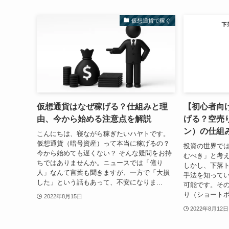
仮想通貨で稼ぐ
仮想通貨はなぜ稼げる？仕組みと理
【初心者向
由、今から始める注意点を解説
げる？空売
ン）の仕組
こんにちは、寝ながら稼ぎたいハヤトです。
仮想通貨（暗号資産）って本当に稼げるの？
投資の世界で
今から始めても遅くない？ そんな疑問をお持
むべき」と考
ちではありませんか。ニュースでは「億り
しかし、下落
人」なんて言葉も聞きますが、一方で「大損
手法を知って
した」という話もあって、不安になりま...
可能です。そ
り（ショートポ
2022年8月15日
2022年8月12日