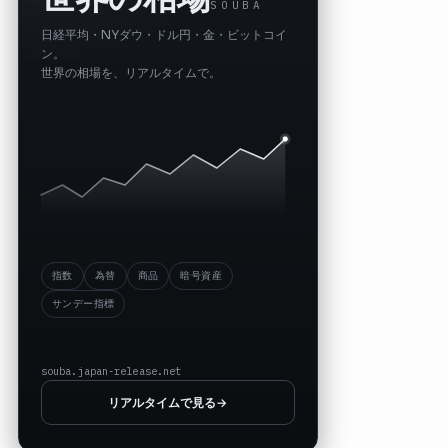
SOUBA
日経平均・NYダウ・ドル円・金・ビットコイ
ン。
世界の相場を、リアルタイムで。
指数
為替
商品
暗号資産
サンデー指標
souba.japan-release.net
リアルタイムで見る
→