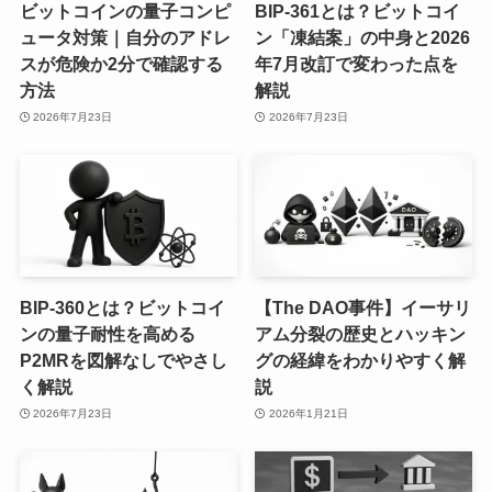
ビットコインの量子コンピ
BIP-361とは？ビットコイ
ュータ対策｜自分のアドレ
ン「凍結案」の中身と2026
スが危険か2分で確認する
年7月改訂で変わった点を
方法
解説
2026年7月23日
2026年7月23日
BIP-360とは？ビットコイ
【The DAO事件】イーサリ
ンの量子耐性を高める
アム分裂の歴史とハッキン
P2MRを図解なしでやさし
グの経緯をわかりやすく解
く解説
説
2026年7月23日
2026年1月21日