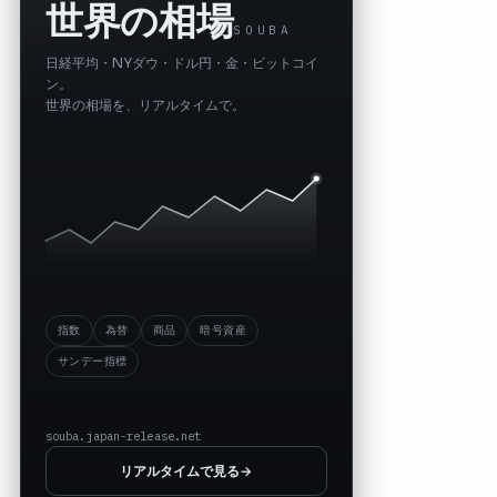
世界の相場
SOUBA
日経平均・NYダウ・ドル円・金・ビットコイ
ン。
世界の相場を、リアルタイムで。
指数
為替
商品
暗号資産
サンデー指標
souba.japan-release.net
リアルタイムで見る
→