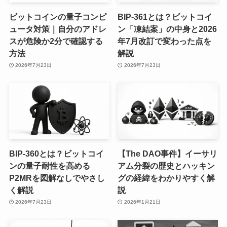
ビットコインの量子コンピ
BIP-361とは？ビットコイ
ュータ対策｜自分のアドレ
ン「凍結案」の中身と2026
スが危険か2分で確認する
年7月改訂で変わった点を
方法
解説
2026年7月23日
2026年7月23日
BIP-360とは？ビットコイ
【The DAO事件】イーサリ
ンの量子耐性を高める
アム分裂の歴史とハッキン
P2MRを図解なしでやさし
グの経緯をわかりやすく解
く解説
説
2026年7月23日
2026年1月21日