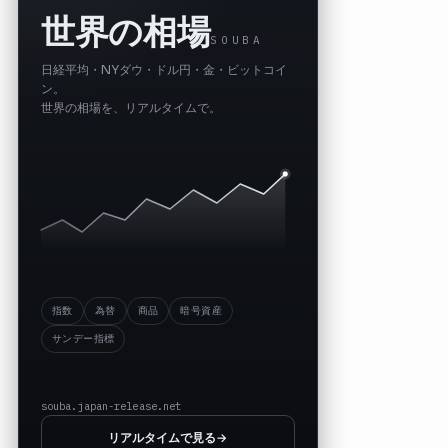
世界の相場
SOUBA
日経平均・NYダウ・ドル円・金・ビットコイ
ン。
世界の相場を、リアルタイムで。
指数
為替
商品
暗号資産
サンデー指標
souba.japan-release.net
リアルタイムで見る
→