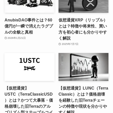
AnubisDAO事件とは？60
仮想通貨XRP（リップル）
億円が一瞬で消えたラグプ
とは？特徴や将来性、買い
ルの全貌と真相
方を初心者にも分かりやす
く解説
2026年1月21日
2025年7月7日
【仮想通貨】
【仮想通貨】LUNC（Terra
USTC（TerraClassicUSD
Classic）とは？価格崩壊
）とは？かつて大暴落・価
を経験した旧Terraチェー
格崩壊した旧Terraのアル
ンの特徴や現状を分かりや
ゴリズム型ステーブルコイ
すく解説