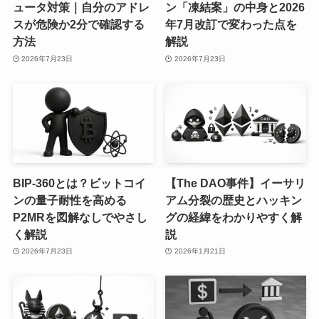
ュータ対策｜自分のアドレ
ン「凍結案」の中身と2026
スが危険か2分で確認する
年7月改訂で変わった点を
方法
解説
2026年7月23日
2026年7月23日
BIP-360とは？ビットコイ
【The DAO事件】イーサリ
ンの量子耐性を高める
アム分裂の歴史とハッキン
P2MRを図解なしでやさし
グの経緯をわかりやすく解
く解説
説
2026年7月23日
2026年1月21日