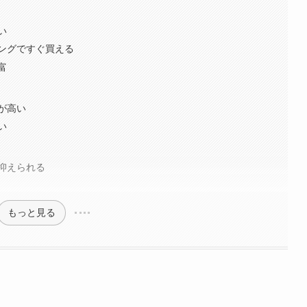
い
ングですぐ買える
富
が高い
い
抑えられる
もっと見る