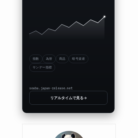
指数
為替
商品
暗号資産
サンデー指標
souba.japan-release.net
リアルタイムで見る
→